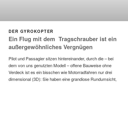
DER GYROKOPTER
Ein Flug mit dem Tragschrauber ist ein
außergewöhnliches Vergnügen
Pilot und Passagier sitzen hintereinander, durch die – bei
dem von uns genutzten Modell – offene Bauweise ohne
Verdeck ist es ein bisschen wie Motorradfahren nur drei
dimensional (3D): Sie haben eine grandiose Rundumsicht,
spüren den Fahrtwind, riechen Felder und Gräser, spüren
die Sonne auf der Haut und sind doch hoch in der Luft – mit
einem der sichersten Flugverkehrsmittel der Welt.
Erfahren Sie hier mehr über den
Gyrokopter, den wir für
Rundflüge
nutzen.