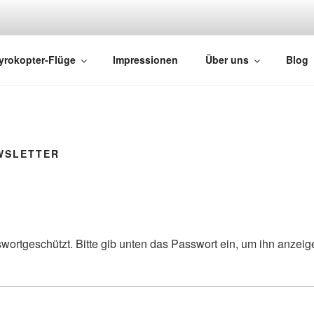
HTS
yrokopter-Flüge
Impressionen
Über uns
Blog
WSLETTER
sswortgeschützt. Bitte gib unten das Passwort ein, um ihn anzei