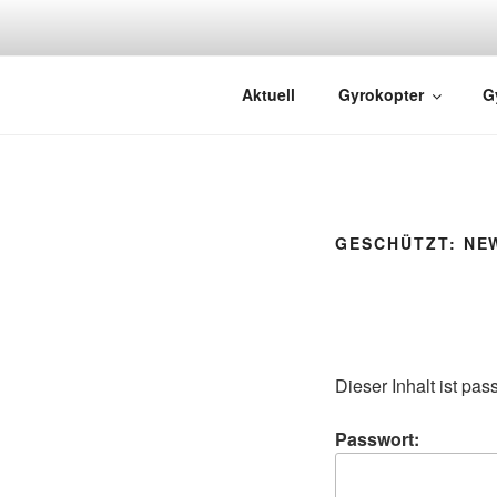
GYRO FLIG
Rundflüge mit dem Gyrocopter
Aktuell
Gyrokopter
G
GESCHÜTZT: NE
Dieser Inhalt ist pa
Passwort: