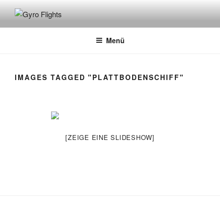
GYRO FLIGHTS
Rundflüge mit dem Gyrocopter
Menü
IMAGES TAGGED "PLATTBODENSCHIFF"
[ZEIGE EINE SLIDESHOW]