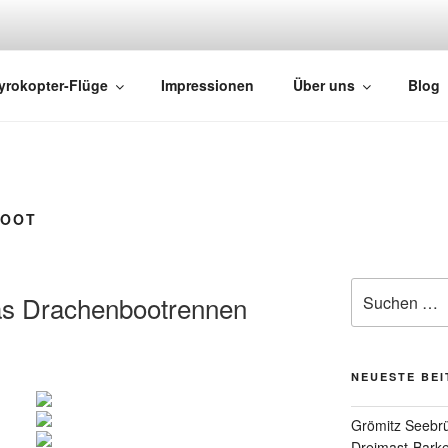
HTS
yrokopter-Flüge
Impressionen
Über uns
Blog
BOOT
das Drachenbootrennen
NEUESTE BE
Grömitz Seebrü
Dreimast-Barke