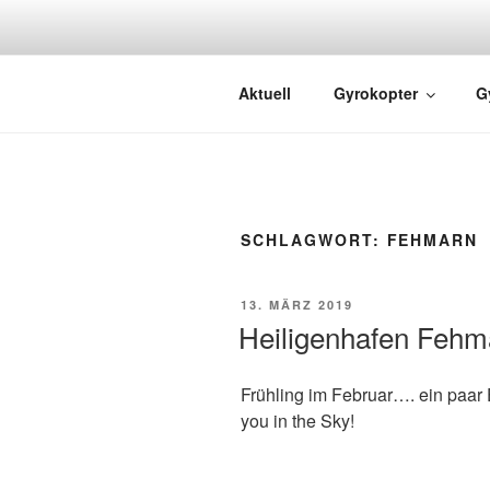
GYRO FLIG
Rundflüge mit dem Gyrocopter
Aktuell
Gyrokopter
G
SCHLAGWORT:
FEHMARN
13. MÄRZ 2019
Heiligenhafen Fehm
Frühling im Februar…. ein paar
you in the Sky!