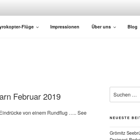
HTS
yrokopter-Flüge
Impressionen
Über uns
Blog
arn Februar 2019
 Eindrücke von einem Rundflug ….. See
NEUESTE BE
Grömitz Seebrü
Dreimast-Barke