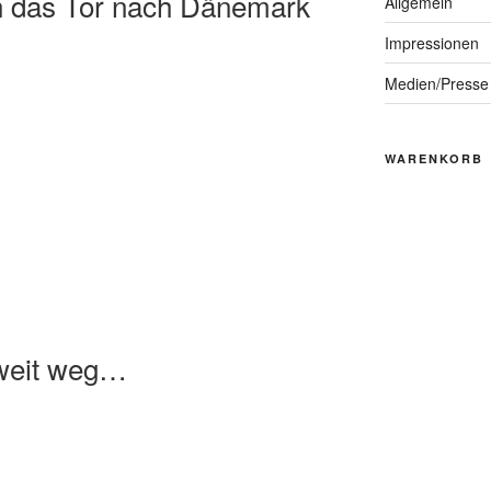
n das Tor nach Dänemark
Allgemein
Impressionen
Medien/Presse
WARENKORB
 weit weg…