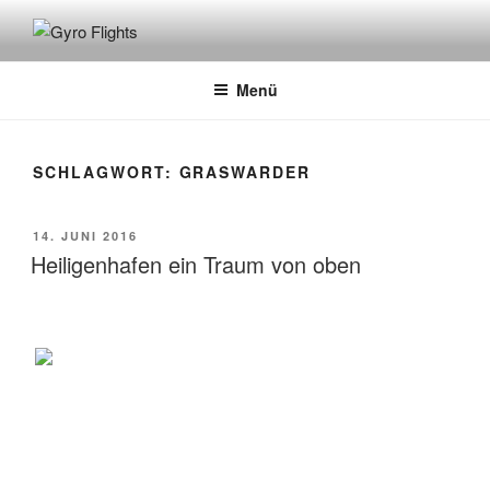
GYRO FLIGHTS
Rundflüge mit dem Gyrocopter
Menü
SCHLAGWORT:
GRASWARDER
14. JUNI 2016
Heiligenhafen ein Traum von oben