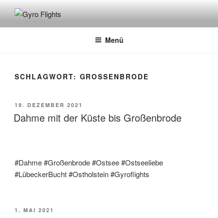
GYRO FLIGHTS
Rundflüge mit dem Gyrocopter
Menü
SCHLAGWORT:
GROSSENBRODE
19. DEZEMBER 2021
Dahme mit der Küste bis Großenbrode
#Dahme #Großenbrode #Ostsee #Ostseeliebe
#LübeckerBucht #Ostholstein #Gyroflights
1. MAI 2021