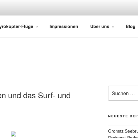
HTS
yrokopter-Flüge
Impressionen
Über uns
Blog
n und das Surf- und
NEUESTE BE
Grömitz Seebrü
Dreimast-Barke