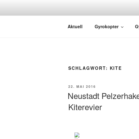
GYRO FLIG
Rundflüge mit dem Gyrocopter
Aktuell
Gyrokopter
G
SCHLAGWORT:
KITE
22. MAI 2016
Neustadt Pelzerhake
Kiterevier