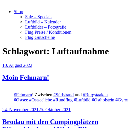
Shop
Sale – Specials
Luftbild – Kalender
Luftbilder – Fotografie
Flug Preise / Konditionen
Flug Gutscheine
Schlagwort:
Luftaufnahme
10. August 2022
Moin Fehmarn!
#Fehmarn
! Zwischen
#Südstrand
und
#Burgstaaken
#Ostsee
#Ostseeliebe
#Rundflug
#Luftbild
#Ostholstein
#Gyrof
24. November 2021
25. Oktober 2021
Brodau mit den Campingplätzen