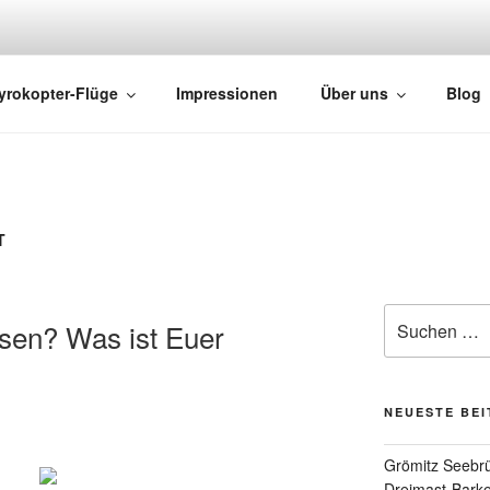
HTS
yrokopter-Flüge
Impressionen
Über uns
Blog
T
sen? Was ist Euer
NEUESTE BE
Grömitz Seebrü
Dreimast-Barke