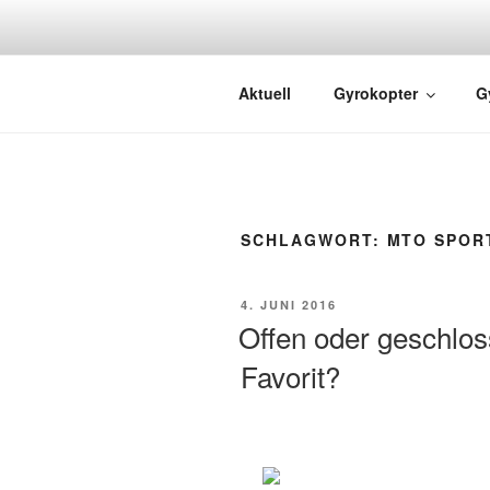
GYRO FLIG
Rundflüge mit dem Gyrocopter
Aktuell
Gyrokopter
G
SCHLAGWORT:
MTO SPOR
4. JUNI 2016
Offen oder geschlos
Favorit?