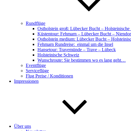
Rundflüge
Ostholstein groß: Lübecker Bucht – Holsteinische
Küstentour: Fehmarn – Lübecker Bucht – Niendor
Ostholstein medium: Lübecker Bucht – Holsteini
Fehmarn Rundreise: einmal um die Insel
Hansetour: Travemünde – Trave – Lübeck
Holsteinische Schweiz
Wunschroute: Sie bestimmen wo es lang geht…
Eventflüge
Serviceflüge
Flug Preise / Konditionen
Impressionen
Über uns