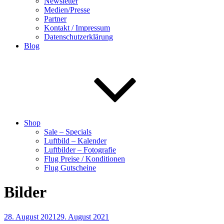
Newsletter
Medien/Presse
Partner
Kontakt / Impressum
Datenschutzerklärung
Blog
Shop
Sale – Specials
Luftbild – Kalender
Luftbilder – Fotografie
Flug Preise / Konditionen
Flug Gutscheine
Bilder
28. August 2021
29. August 2021