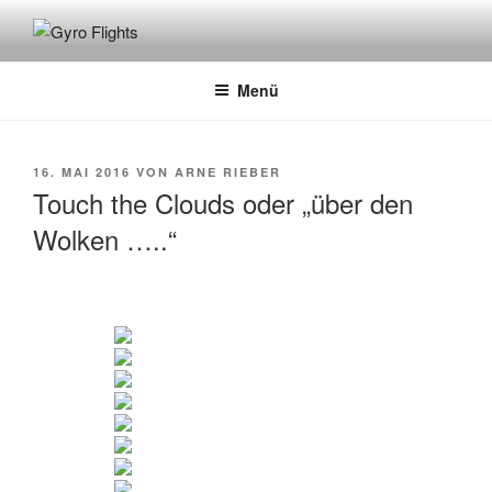
GYRO FLIGHTS
Rundflüge mit dem Gyrocopter
Menü
16. MAI 2016
VON
ARNE RIEBER
Touch the Clouds oder „über den
Wolken …..“