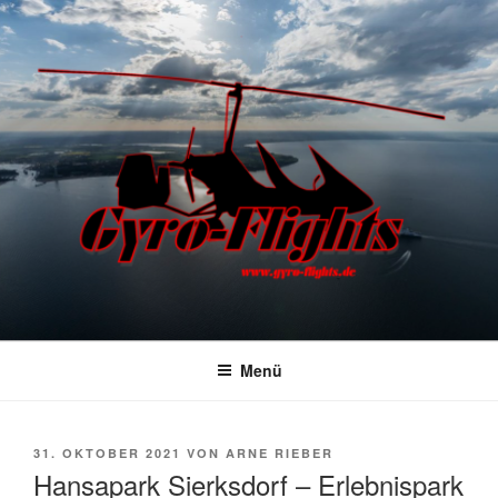
GYRO FLIGHTS
Rundflüge mit dem Gyrocopter
Menü
31. OKTOBER 2021
VON
ARNE RIEBER
Hansapark Sierksdorf – Erlebnispark