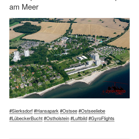
am Meer
#Sierksdorf
#Hansapark
#Ostsee
#Ostseeliebe
#LübeckerBucht
#Ostholstein
#Luftbild
#GyroFlights