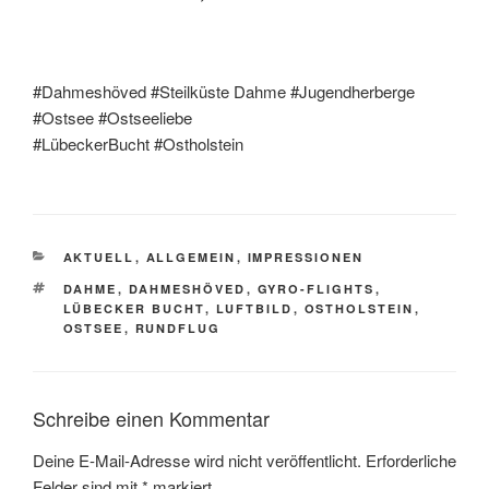
#Dahmeshöved #Steilküste Dahme #Jugendherberge
#Ostsee #Ostseeliebe
#LübeckerBucht #Ostholstein
AKTUELL
,
ALLGEMEIN
,
IMPRESSIONEN
DAHME
,
DAHMESHÖVED
,
GYRO-FLIGHTS
,
LÜBECKER BUCHT
,
LUFTBILD
,
OSTHOLSTEIN
,
OSTSEE
,
RUNDFLUG
Schreibe einen Kommentar
Deine E-Mail-Adresse wird nicht veröffentlicht.
Erforderliche
Felder sind mit
*
markiert