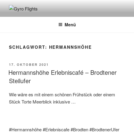
GYRO FLIGHTS
Rundflüge mit dem Gyrocopter
Menü
SCHLAGWORT:
HERMANNSHÖHE
17. OKTOBER 2021
Hermannshöhe Erlebniscafé – Brodtener
Steilufer
Wie wäre es mit einem schönen Frühstück oder einem
Stück Torte Meerblick inklusive …
#Hermannshöhe #Erlebniscafe #Brodten #BrodtenerUfer