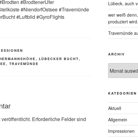
#Brodten #BrodtenerUfer
Lübeck, auch 
rSteilküste #NiendorfOstsee #Travemünde
wer weiß denn, 
Bucht #Luftbild #GyroFlights
produziert wir
Travemünde au
RESSIONEN
ARCHIV
HERMANNSHÖHE
,
LÜBECKER BUCHT
,
SEE
,
TRAVEMÜNDE
KATEGORIEN
ntar
Aktuell
veröffentlicht.
Erforderliche Felder sind
Allgemein
Impressionen