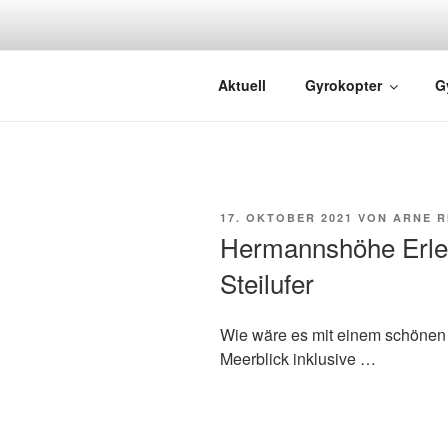
GYRO FLIG
Rundflüge mit dem Gyrocopter
Aktuell
Gyrokopter
G
17. OKTOBER 2021
VON
ARNE R
Hermannshöhe Erleb
Steilufer
Wie wäre es mit einem schönen 
Meerblick inklusive …