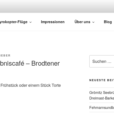
HTS
yrokopter-Flüge
Impressionen
Über uns
Blog
IEBER
niscafé – Brodtener
NEUESTE BE
Frühstück oder einem Stück Torte
Grömitz Seebrü
Dreimast-Barke
Fehmarnsundbrü