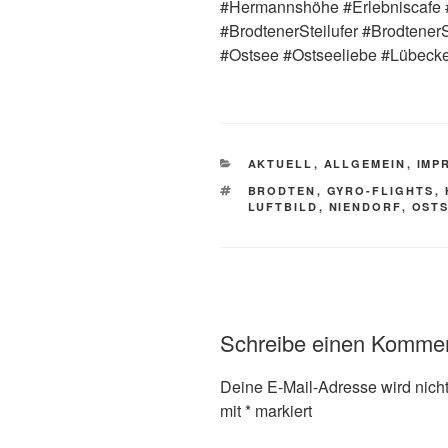
#Hermannshöhe #Erlebniscafe 
#BrodtenerSteilufer #Brodtene
#Ostsee #Ostseeliebe #Lübecker
AKTUELL
,
ALLGEMEIN
,
IMP
BRODTEN
,
GYRO-FLIGHTS
,
LUFTBILD
,
NIENDORF
,
OST
Schreibe einen Komme
Deine E-Mail-Adresse wird nicht 
mit
*
markiert